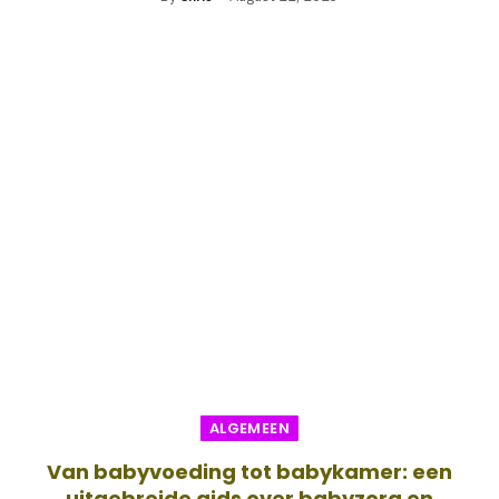
ALGEMEEN
Van babyvoeding tot babykamer: een
uitgebreide gids over babyzorg en