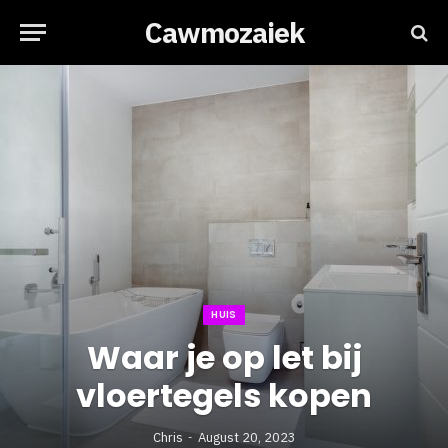
Cawmozaiek
HUIS
Waar je op let bij
vloertegels kopen
Chris
August 20, 2023