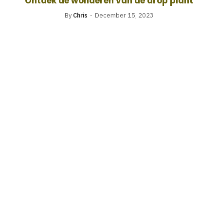
Ontdek de wonderen van de drop plant
By
Chris
December 15, 2023
ALGEMEEN
Emotionele kunstuitdrukking door
airbrush-technieken op airbrush-