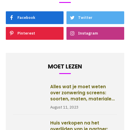
Facebook
Twitter
Pinterest
Instagram
MOET LEZEN
Alles wat je moet weten
over zonwering screens:
soorten, maten, materialen,
kleuren, prijs en installatie
August 11, 2023
Huis verkopen na het
overlijden van je partner: