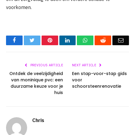
voorkomen.
Facebook
Twitter
Pinterest
LinkedIn
WhatsApp
Reddit
Emai
PREVIOUS ARTICLE
NEXT ARTICLE
Ontdek de veelzijdigheid
Een stap-voor-stap gids
van moninique pvc: een
voor
duurzame keuze voor je
schoorsteenrenovatie
huis
Chris