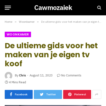
Cawmozaiek
Home
»
Woonkamer
»
De ultieme gids voor het maken van je eigen tv koof
WOONKAMER
De ultieme gids voor het
maken van je eigen tv
koof
By
Chris
August 11, 2023
No Comments
4 Mins Read
Facebook
Twitter
Pinterest