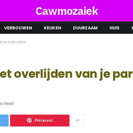
Cawmozaiek
VERBOUWEN
KEUKEN
DUURZAAM
HUIS
wat je moet weten
t overlijden van je par
ns Read
Pinterest