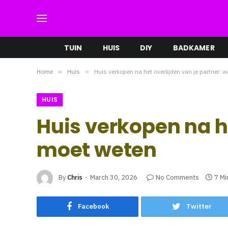
TUIN
HUIS
DIY
BADKAMER
Home
»
Huis
»
Huis verkopen na het overlijden van je partner: 
HUIS
Huis verkopen na he
moet weten
By
Chris
March 30, 2026
No Comments
7 Mi
Facebook
Twitter