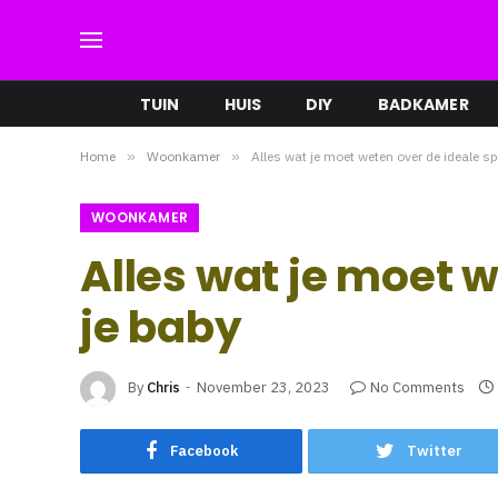
TUIN
HUIS
DIY
BADKAMER
Home
»
Woonkamer
»
Alles wat je moet weten over de ideale s
WOONKAMER
Alles wat je moet 
je baby
By
Chris
November 23, 2023
No Comments
Facebook
Twitter