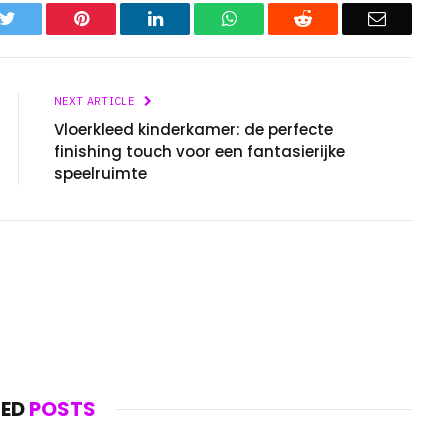
k
Twitter
Pinterest
LinkedIn
WhatsApp
Reddit
Email
NEXT ARTICLE
Vloerkleed kinderkamer: de perfecte
finishing touch voor een fantasierijke
speelruimte
TED
POSTS