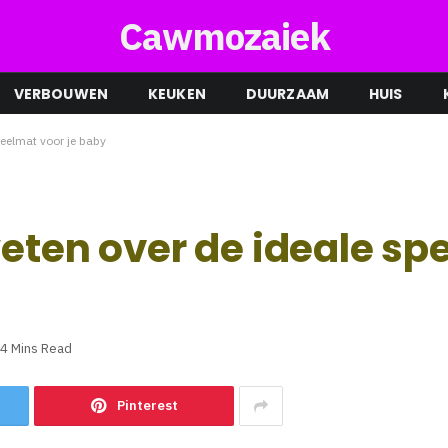
Cawmozaiek
VERBOUWEN
KEUKEN
DUURZAAM
HUIS
peelmat voor je baby
weten over de ideale sp
4 Mins Read
Pinterest