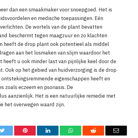
s meer dan een smaakmaker voor snoepgoed. Het is
eidsvoordelen en medische toepassingen. Eén
erlichten. De wortels van de plant bevatten
gwand beschermt tegen maagzuur en zo klachten
 heeft de drop plant ook potentieel als middel
dragen aan het losmaken van slijm waardoor het
heeft u ook minder last van pijnlijke keel door de
. Ook op het gebied van huidverzorging is de drop
ant ontstekingsremmende eigenschappen heeft en
es zoals eczeem en psoriasis. De
us aanzienlijk. Het is een natuurlijke remedie met
e het overwegen waard zijn.
k
Twitter
Pinterest
LinkedIn
WhatsApp
Reddit
Email