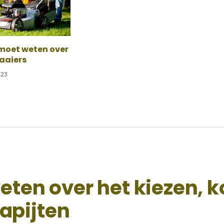
 moet weten over
aaiers
023
weten over het kiezen, 
apijten