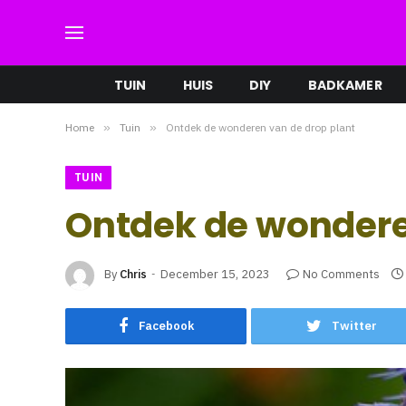
TUIN
HUIS
DIY
BADKAMER
Home
»
Tuin
»
Ontdek de wonderen van de drop plant
TUIN
Ontdek de wondere
By
Chris
December 15, 2023
No Comments
Facebook
Twitter