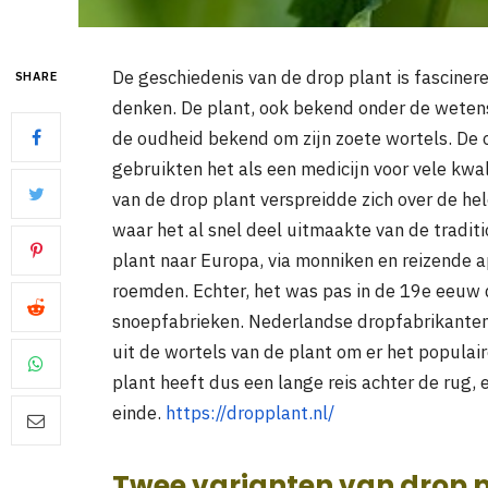
De geschiedenis van de drop plant is fasciner
SHARE
denken. De plant, ook bekend onder de wetensc
de oudheid bekend om zijn zoete wortels. De
gebruikten het als een medicijn voor vele kw
van de drop plant verspreidde zich over de he
waar het al snel deel uitmaakte van de trad
plant naar Europa, via monniken en reizende 
roemden. Echter, het was pas in de 19e eeuw 
snoepfabrieken. Nederlandse dropfabrikanten
uit de wortels van de plant om er het popula
plant heeft dus een lange reis achter de rug, e
einde.
https://dropplant.nl/
Twee varianten van drop 