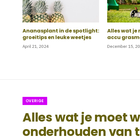
Ananasplant in de spotlight:
Alles wat je
groeitips en leuke weetjes
accu grasm
April 21, 2024
December 15, 2
OVERIGE
Alles wat je moet 
onderhouden van t