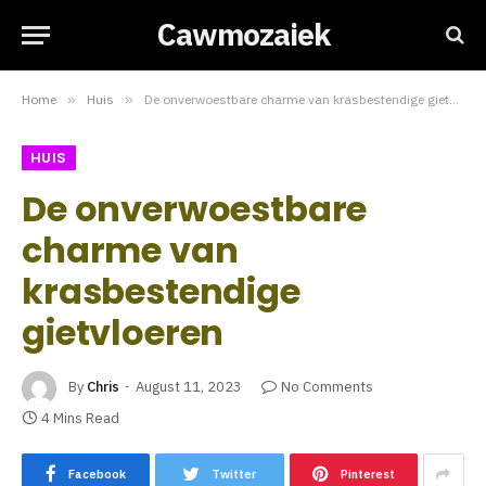
Cawmozaiek
Home
»
Huis
»
De onverwoestbare charme van krasbestendige gietvloeren
HUIS
De onverwoestbare
charme van
krasbestendige
gietvloeren
By
Chris
August 11, 2023
No Comments
4 Mins Read
Facebook
Twitter
Pinterest